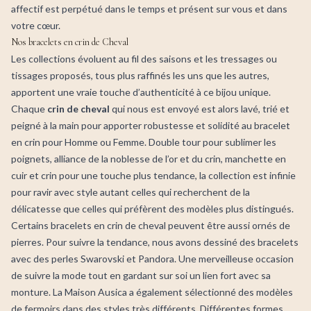
affectif est perpétué dans le temps et présent sur vous et dans
votre cœur.
Nos bracelets en crin de Cheval
Les collections évoluent au fil des saisons et les tressages ou
tissages proposés, tous plus raffinés les uns que les autres,
apportent une vraie touche d’authenticité à ce bijou unique.
Chaque
crin de cheval
qui nous est envoyé est alors lavé, trié et
peigné à la main pour apporter robustesse et solidité au bracelet
en crin pour Homme ou Femme. Double tour pour sublimer les
poignets, alliance de la noblesse de l’or et du crin, manchette en
cuir et crin pour une touche plus tendance, la collection est infinie
pour ravir avec style autant celles qui recherchent de la
délicatesse que celles qui préfèrent des modèles plus distingués.
Certains bracelets en crin de cheval peuvent être aussi ornés de
pierres. Pour suivre la tendance, nous avons dessiné des bracelets
avec des perles Swarovski et Pandora. Une merveilleuse occasion
de suivre la mode tout en gardant sur soi un lien fort avec sa
monture. La Maison Ausica a également sélectionné des modèles
de fermoirs dans des styles très différents. Différentes formes,