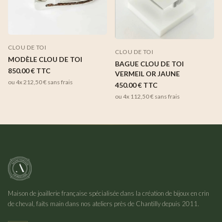
CLOU DE TOI
CLOU DE TOI
MODÈLE CLOU DE TOI
BAGUE CLOU DE TOI
850.00 €
TTC
VERMEIL OR JAUNE
ou 4x
212,50 €
sans frais
450.00 €
TTC
ou 4x
112,50 €
sans frais
Maison de joaillerie française spécialisée dans la création de bijoux en crin
de cheval, faits main dans nos ateliers près de Chantilly depuis 2011.