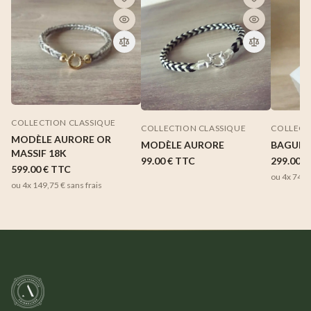
COLLECTION CLASSIQUE
COLLECTION CLASSIQUE
COLLECT
MODÈLE AURORE OR
MODÈLE AURORE
BAGUE 
MASSIF 18K
99.00 €
TTC
299.00 €
599.00 €
TTC
ou 4x
74,7
ou 4x
149,75 €
sans frais