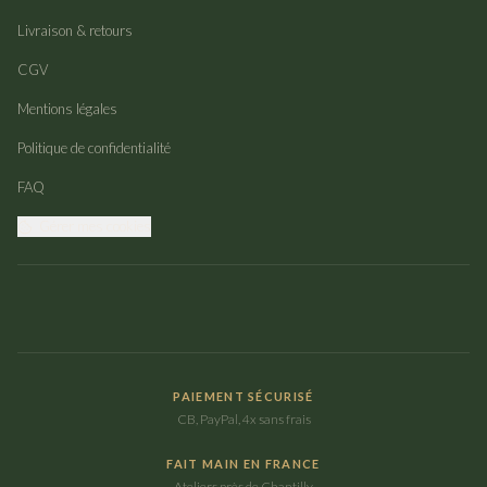
Livraison & retours
CGV
Mentions légales
Politique de confidentialité
FAQ
Gérer mes cookies
PAIEMENT SÉCURISÉ
CB, PayPal, 4x sans frais
FAIT MAIN EN FRANCE
Ateliers près de Chantilly