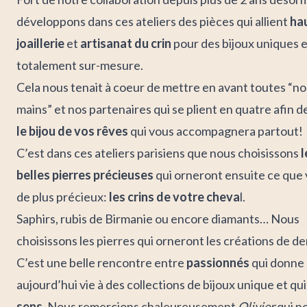
développons dans ces ateliers des pièces qui allient
ha
joaillerie
et
artisanat du crin
pour des bijoux uniques 
totalement sur-mesure.
Cela nous tenait à coeur de mettre en avant toutes “no
mains” et nos partenaires qui se plient en quatre afin de
le bijou de vos rêves
qui vous accompagnera partout!
C’est dans ces ateliers parisiens que nous choisissons
l
belles pierres précieuses
qui orneront ensuite ce que
de plus précieux:
les crins de votre cheva
l.
Saphirs, rubis de Birmanie ou encore diamants… Nous
choisissons les pierres qui orneront les créations de d
C’est une belle rencontre entre
passionnés
qui donne
aujourd’hui vie à des collections de bijoux unique et qu
sens
. Nous remercions chaleureusement
Olivier
qui no