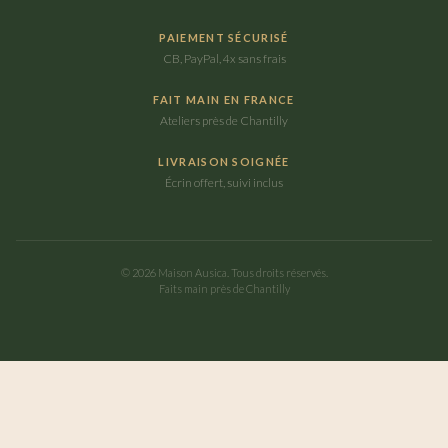
PAIEMENT SÉCURISÉ
CB, PayPal, 4x sans frais
FAIT MAIN EN FRANCE
Ateliers près de Chantilly
LIVRAISON SOIGNÉE
Écrin offert, suivi inclus
©
2026
Maison Ausica. Tous droits réservés.
Faits main près de Chantilly