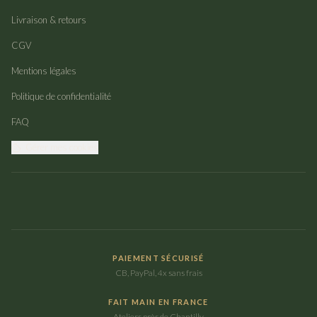
Livraison & retours
CGV
Mentions légales
Politique de confidentialité
FAQ
Gérer mes cookies
PAIEMENT SÉCURISÉ
CB, PayPal, 4x sans frais
FAIT MAIN EN FRANCE
Ateliers près de Chantilly