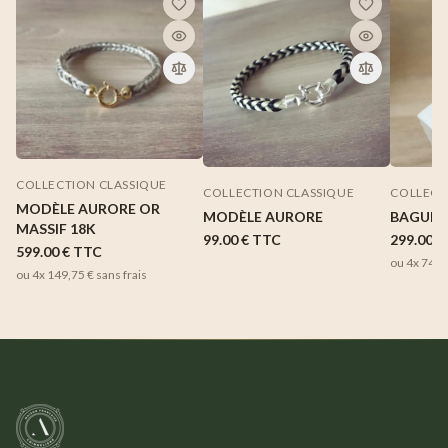
COLLECTION CLASSIQUE
COLLECTION CLASSIQUE
COLLECT
MODÈLE AURORE OR
MODÈLE AURORE
BAGUE 
MASSIF 18K
99.00 €
TTC
299.00 €
599.00 €
TTC
ou 4x
74,7
ou 4x
149,75 €
sans frais