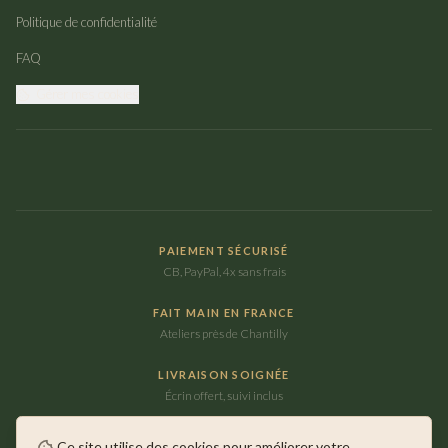
Politique de confidentialité
FAQ
Gérer mes cookies
PAIEMENT SÉCURISÉ
CB, PayPal, 4x sans frais
FAIT MAIN EN FRANCE
Ateliers près de Chantilly
LIVRAISON SOIGNÉE
Écrin offert, suivi inclus
Ce site utilise des cookies pour améliorer votre