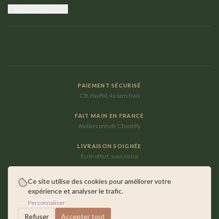
Gérer mes cookies
PAIEMENT SÉCURISÉ
CB, PayPal, 4x sans frais
FAIT MAIN EN FRANCE
Ateliers près de Chantilly
LIVRAISON SOIGNÉE
Écrin offert, suivi inclus
Ce site utilise des cookies pour améliorer votre
expérience et analyser le trafic.
©
2026
Maison Ausica. Tous droits réservés.
Personnaliser
Faits main près de Chantilly
Refuser
Accepter tout