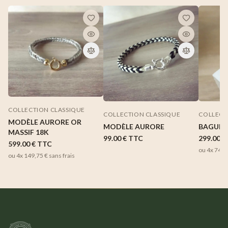
COLLECTION CLASSIQUE
COLLECTION CLASSIQUE
COLLECT
MODÈLE AURORE OR
MODÈLE AURORE
BAGUE 
MASSIF 18K
99.00 €
TTC
299.00 €
599.00 €
TTC
ou 4x
74,7
ou 4x
149,75 €
sans frais