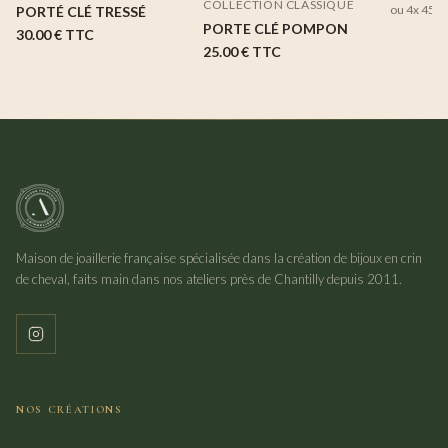
COLLECTION CLASSIQUE
ou 4x
45,0
PORTÉ CLÉ TRESSÉ
PORTE CLÉ POMPON
30.00 €
TTC
25.00 €
TTC
Maison de joaillerie française spécialisée dans la création de bijoux en crin
de cheval, faits main dans nos ateliers près de Chantilly depuis 2011.
NOS CRÉATIONS