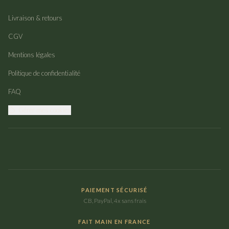
Livraison & retours
CGV
Mentions légales
Politique de confidentialité
FAQ
Gérer mes cookies
PAIEMENT SÉCURISÉ
CB, PayPal, 4x sans frais
FAIT MAIN EN FRANCE