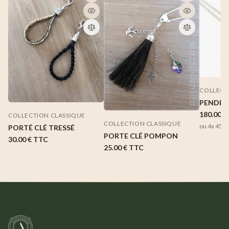
COLLECT
PENDEN
180.00 €
COLLECTION CLASSIQUE
COLLECTION CLASSIQUE
ou 4x
45,0
PORTÉ CLÉ TRESSÉ
PORTE CLÉ POMPON
30.00 €
TTC
25.00 €
TTC