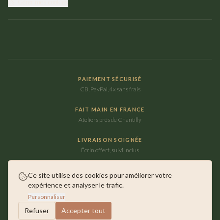
Gérer mes cookies
PAIEMENT SÉCURISÉ
CB, PayPal, 4x sans frais
FAIT MAIN EN FRANCE
Ateliers près de Chantilly
LIVRAISON SOIGNÉE
Écrin offert, suivi inclus
Ce site utilise des cookies pour améliorer votre
expérience et analyser le trafic.
©
2026
Maison Ausica. Tous droits réservés.
Personnaliser
Faits main près de Chantilly
Refuser
Accepter tout