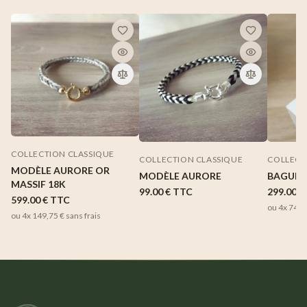
COLLECTION CLASSIQUE
COLLECTION CLASSIQUE
COLLECT
MODÈLE AURORE OR
MODÈLE AURORE
BAGUE 
MASSIF 18K
99.00 €
TTC
299.00 €
599.00 €
TTC
ou 4x
74,7
ou 4x
149,75 €
sans frais