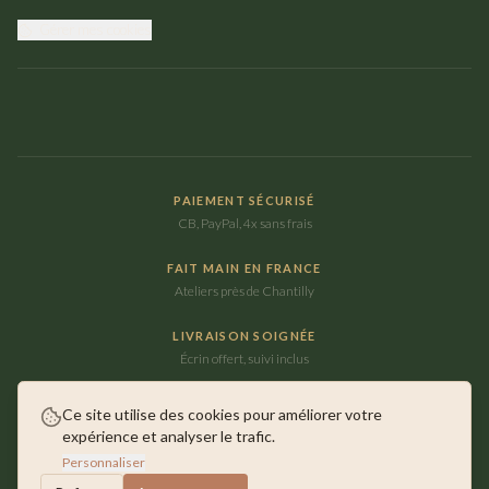
Gérer mes cookies
PAIEMENT SÉCURISÉ
CB, PayPal, 4x sans frais
FAIT MAIN EN FRANCE
Ateliers près de Chantilly
LIVRAISON SOIGNÉE
Écrin offert, suivi inclus
Ce site utilise des cookies pour améliorer votre
expérience et analyser le trafic.
©
2026
Maison Ausica. Tous droits réservés.
Personnaliser
Faits main près de Chantilly