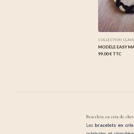
COLLECTION CLAS
MODÈLE EASY M
99.00 €
TTC
Bracelets en crin de ch
Les
bracelets en cr
originales et singuliè