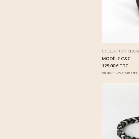
COLLECTION CLAS
MODÈLE C&C
125.00 €
TTC
ou 4x
31,25 €
sans frai