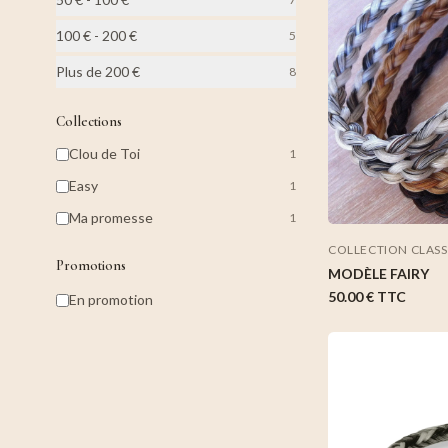
100 € - 200 €
5
Plus de 200 €
8
Collections
Clou de Toi
1
Easy
1
Ma promesse
1
COLLECTION CLAS
Promotions
MODÈLE FAIRY
50.00 €
TTC
En promotion