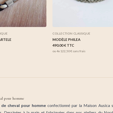
SIQUE
COLLECTION CLASSIQUE
ARTELE
MODÈLE PHILEA
490.00 €
TTC
ou 4x
122,50 €
sans frais
eval pour homme
in de cheval pour homme
confectionné par la Maison Ausica s
res. Dessinées à la main et fabriquées dans nos ateliers du Nord