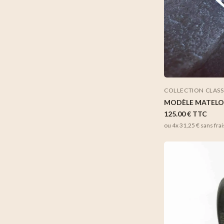
COLLECTION CLAS
MODÈLE MATELO
125.00 €
TTC
ou 4x
31,25 €
sans frai