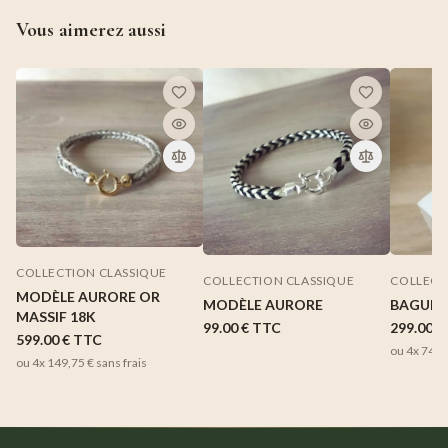
Vous aimerez aussi
COLLECTION CLASSIQUE
COLLECTION CLASSIQUE
COLLECT
MODÈLE AURORE OR
MODÈLE AURORE
BAGUE 
MASSIF 18K
99.00 €
TTC
299.00 €
599.00 €
TTC
ou 4x
74,7
ou 4x
149,75 €
sans frais