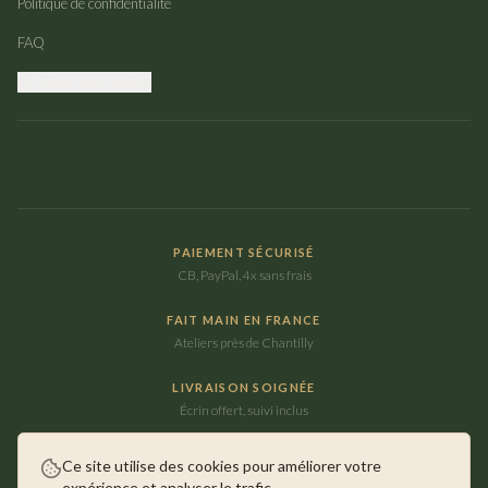
Politique de confidentialité
FAQ
Gérer mes cookies
PAIEMENT SÉCURISÉ
CB, PayPal, 4x sans frais
FAIT MAIN EN FRANCE
Ateliers près de Chantilly
LIVRAISON SOIGNÉE
Écrin offert, suivi inclus
Ce site utilise des cookies pour améliorer votre
expérience et analyser le trafic.