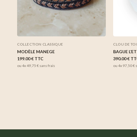
COLLECTION CLASSIQUE
CLOU DE TOI
MODÈLE MANEGE
BAGUE L’E
199.00 €
TTC
390.00 €
TT
ou 4x
49,75 €
sans frais
ou 4x
97,50 €
s