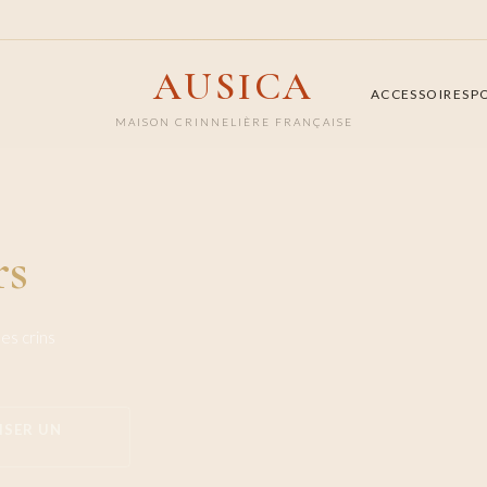
AUSICA
ACCESSOIRES
P
MAISON CRINNELIÈRE FRANÇAISE
rs
es crins
ISER UN