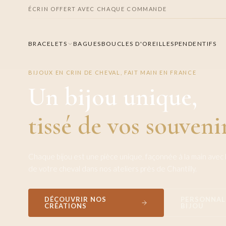
ÉCRIN OFFERT AVEC CHAQUE COMMANDE
BRACELETS
BAGUES
BOUCLES D'OREILLES
PENDENTIFS
BIJOUX EN CRIN DE CHEVAL, FAIT MAIN EN FRANCE
Un bijou unique,
tissé de vos souveni
Chaque bijou est une pièce unique, façonnée à la main avec l
de votre cheval dans nos ateliers près de Chantilly.
DÉCOUVRIR NOS
PERSONNAL
CRÉATIONS
BIJOU