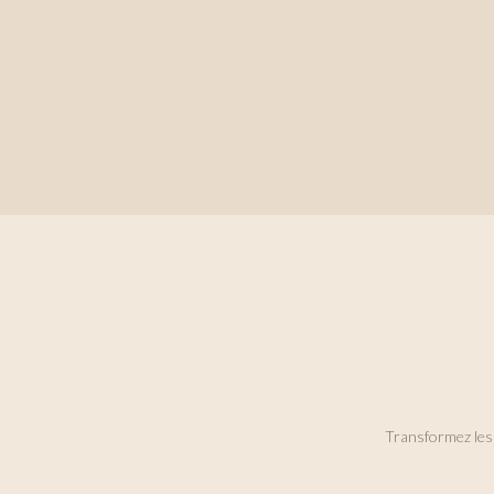
Henneron.
DÉCOUVRIR
Transformez les 