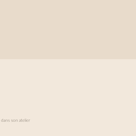
U DE TOI
ESSENTIELS
 dans son atelier