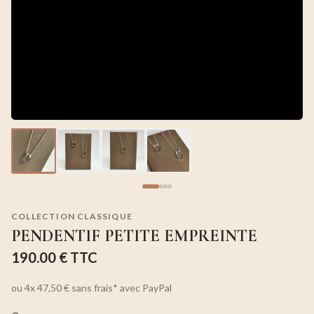
COLLECTION CLASSIQUE
PENDENTIF PETITE EMPREINTE
190.00 €
TTC
ou
4x
47,50 €
sans frais*
avec PayPal