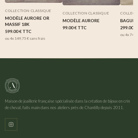
COLLECTION CLASSIQUE
COLLECTION CLASSIQUE
COLLECT
MODÈLE AURORE OR
MODÈLE AURORE
BAGUE 
MASSIF 18K
99.00 €
TTC
299.00 €
599.00 €
TTC
ou 4x
74,7
ou 4x
149,75 €
sans frais
Maison de joaillerie française spécialisée dans la création de bijoux en crin
de cheval, faits main dans nos ateliers près de Chantilly depuis 2011.