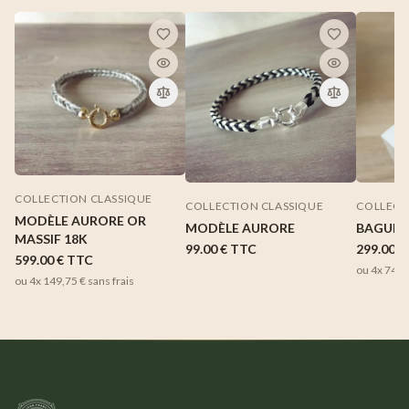
COLLECTION CLASSIQUE
COLLECTION CLASSIQUE
COLLECT
MODÈLE AURORE OR
MODÈLE AURORE
BAGUE 
MASSIF 18K
99.00 €
TTC
299.00 €
599.00 €
TTC
ou 4x
74,7
ou 4x
149,75 €
sans frais