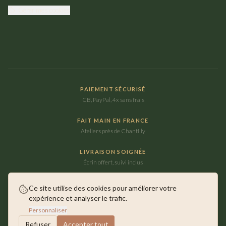
Gérer mes cookies
PAIEMENT SÉCURISÉ
CB, PayPal, 4x sans frais
FAIT MAIN EN FRANCE
Ateliers près de Chantilly
LIVRAISON SOIGNÉE
Écrin offert, suivi inclus
Ce site utilise des cookies pour améliorer votre
expérience et analyser le trafic.
©
2026
Maison Ausica. Tous droits réservés.
Personnaliser
Faits main près de Chantilly
Refuser
Accepter tout