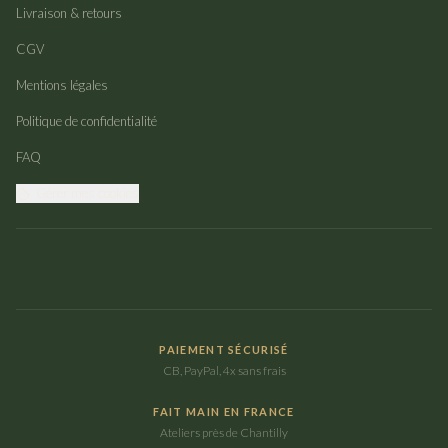
Livraison & retours
CGV
Mentions légales
Politique de confidentialité
FAQ
Gérer mes cookies
PAIEMENT SÉCURISÉ
CB, PayPal, 4x sans frais
FAIT MAIN EN FRANCE
Ateliers près de Chantilly