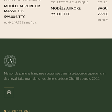
COLLECTION CLASSIQUE
COLLECT
MODÈLE AURORE OR
MODÈLE AURORE
BAGUE 
MASSIF 18K
99.00 €
TTC
299.00 €
599.00 €
TTC
ou 4x
74,7
ou 4x
149,75 €
sans frais
Maison de joaillerie française spécialisée dans la création de bijoux en crin
de cheval, faits main dans nos ateliers près de Chantilly depuis 2011.
NOS CRÉATIONS