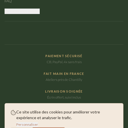
FAQ
Gérer mes cookies
PAIEMENT SÉCURISÉ
CB, PayPal, 4x sans frais
FAIT MAIN EN FRANCE
Ateliers près de Chantilly
LIVRAISON SOIGNÉE
Écrin offert, suivi inclus
Ce site utilise des cookies pour améliorer votre
expérience et analyser le trafic.
©
2026
Maison Ausica. Tous droits réservés.
Personnaliser
Faits main près de Chantilly