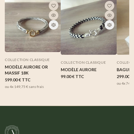
COLLECTION CLASSIQUE
COLLECTION CLASSIQUE
COLLECT
MODÈLE AURORE OR
MODÈLE AURORE
BAGUE 
MASSIF 18K
99.00 €
TTC
299.00 €
599.00 €
TTC
ou 4x
74,7
ou 4x
149,75 €
sans frais