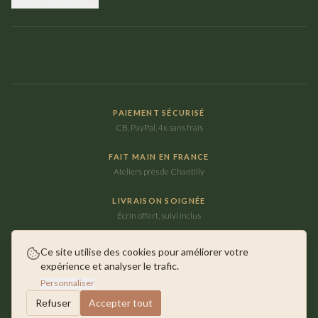
Gérer mes cookies
PAIEMENT SÉCURISÉ
CB, PayPal, 4x sans frais
FAIT MAIN EN FRANCE
Ateliers près de Chantilly
LIVRAISON SOIGNÉE
Écrin offert, suivi inclus
Ce site utilise des cookies pour améliorer votre
expérience et analyser le trafic.
©
2026
Maison Ausica. Tous droits réservés.
Personnaliser
Faits main près de Chantilly
Refuser
Accepter tout