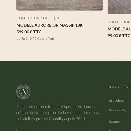
COLLECTION CLASSIQUE
COLLECTION
MODÈLE AURORE OR MASSIF 18K
MODÈLE A
599.00 €
TTC
99.00 €
TTC
ou 4x
149,75 €
sans frais
NOS CRÉAT
Bracelets
Maison de joaillerie française spécialisée dans la
Pendentifs
création de bijoux en crin de cheval, faits main dans
nos ateliers près de Chantilly depuis 2011.
Bagues