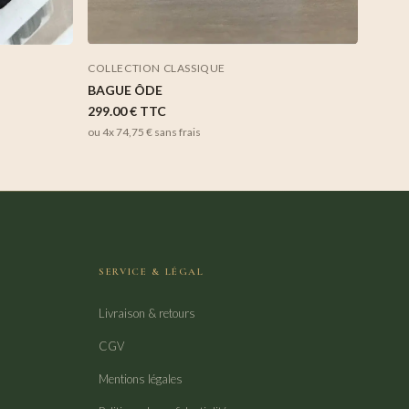
COLLECTION CLASSIQUE
BAGUE ÔDE
299.00 €
TTC
ou 4x
74,75 €
sans frais
SERVICE & LÉGAL
Livraison & retours
CGV
Mentions légales