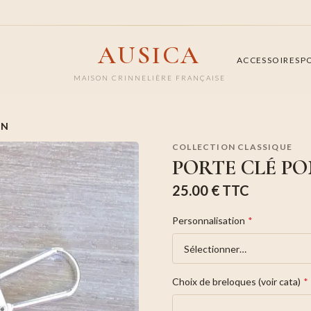
AUSICA
ACCESSOIRES
P
MAISON CRINNELIÈRE FRANÇAISE
ON
COLLECTION CLASSIQUE
PORTE CLÉ P
25.00 €
TTC
Personnalisation
*
Choix de breloques (voir cata)
*