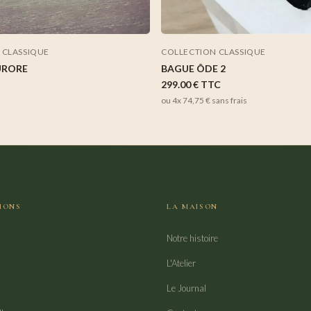
 CLASSIQUE
COLLECTION CLASSIQUE
URORE
BAGUE ÔDE 2
299.00 €
TTC
ou 4x
74,75 €
sans frais
IONS
LA MAISON
Notre histoire
L'Atelier
Le Journal