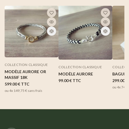
COLLECTION CLASSIQUE
COLLECTION CLASSIQUE
COLLECT
MODÈLE AURORE OR
MODÈLE AURORE
BAGUE 
MASSIF 18K
99.00 €
TTC
299.00 €
599.00 €
TTC
ou 4x
74,7
ou 4x
149,75 €
sans frais