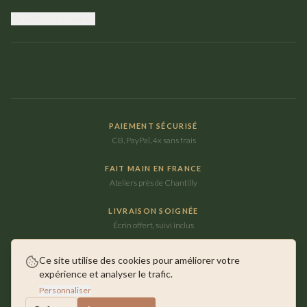
Gérer mes cookies
PAIEMENT SÉCURISÉ
CB, PayPal, 4x sans frais
FAIT MAIN EN FRANCE
Ateliers près de Chantilly
LIVRAISON SOIGNÉE
Écrin offert, suivi inclus
Ce site utilise des cookies pour améliorer votre
expérience et analyser le trafic.
©
2026
Maison Ausica. Tous droits réservés.
Personnaliser
Faits main près de Chantilly