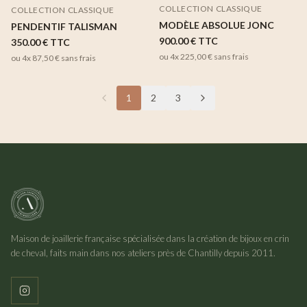
COLLECTION CLASSIQUE
COLLECTION CLASSIQUE
MODÈLE ABSOLUE JONC
PENDENTIF TALISMAN
900.00 €
TTC
350.00 €
TTC
ou 4x
225,00 €
sans frais
ou 4x
87,50 €
sans frais
1
2
3
Maison de joaillerie française spécialisée dans la création de bijoux en crin
de cheval, faits main dans nos ateliers près de Chantilly depuis 2011.