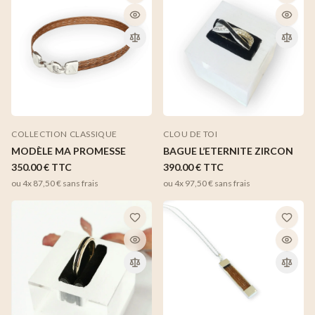
COLLECTION CLASSIQUE
CLOU DE TOI
MODÈLE MA PROMESSE
BAGUE L’ETERNITE ZIRCON
350.00 €
TTC
390.00 €
TTC
ou 4x
87,50 €
sans frais
ou 4x
97,50 €
sans frais