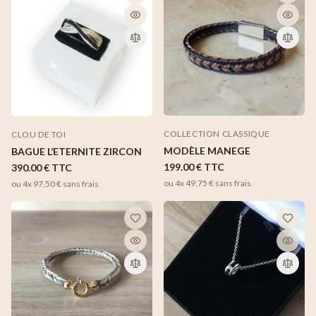
COLLECTION CLASSIQUE
CLOU DE TOI
MODÈLE MANEGE
BAGUE L’ETERNITE ZIRCON
199.00 €
TTC
390.00 €
TTC
ou 4x
49,75 €
sans frais
ou 4x
97,50 €
sans frais