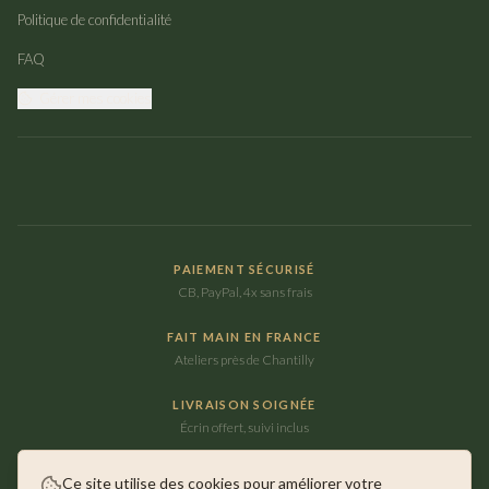
Politique de confidentialité
FAQ
Gérer mes cookies
PAIEMENT SÉCURISÉ
CB, PayPal, 4x sans frais
FAIT MAIN EN FRANCE
Ateliers près de Chantilly
LIVRAISON SOIGNÉE
Écrin offert, suivi inclus
Ce site utilise des cookies pour améliorer votre