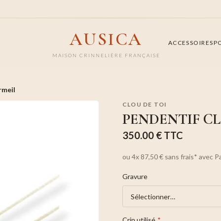
AUSICA
ACCESSOIRES
P
MAISON CRINNELIÈRE FRANÇAISE
rmeil
CLOU DE TOI
PENDENTIF CL
350.00 €
TTC
ou
4x
87,50 €
sans frais*
avec P
Gravure
Crin utilisé
*