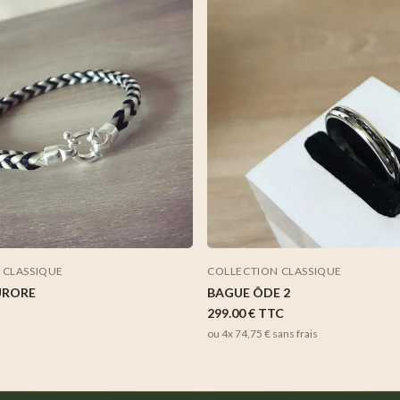
 CLASSIQUE
COLLECTION CLASSIQUE
URORE
BAGUE ÔDE 2
299.00 €
TTC
ou 4x
74,75 €
sans frais