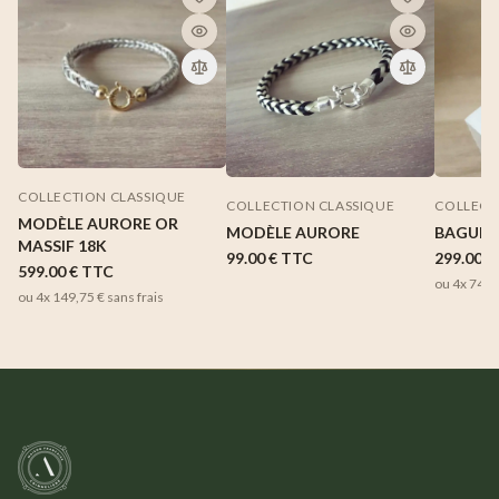
COLLECTION CLASSIQUE
COLLECTION CLASSIQUE
COLLECT
MODÈLE AURORE OR
MODÈLE AURORE
BAGUE 
MASSIF 18K
99.00 €
TTC
299.00 €
599.00 €
TTC
ou 4x
74,7
ou 4x
149,75 €
sans frais