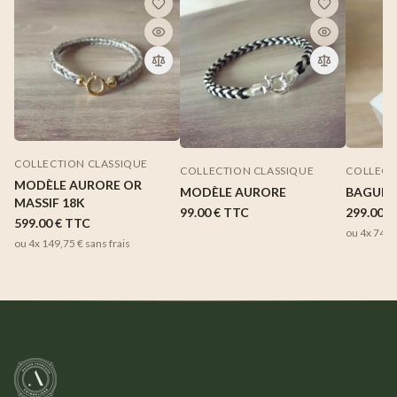
COLLECTION CLASSIQUE
COLLECTION CLASSIQUE
COLLECT
MODÈLE AURORE OR
MODÈLE AURORE
BAGUE 
MASSIF 18K
99.00 €
TTC
299.00 €
599.00 €
TTC
ou 4x
74,7
ou 4x
149,75 €
sans frais