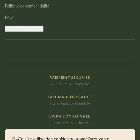
Politique de confidentialité
FAQ
Gérer mes cookies
PAIEMENT SÉCURISÉ
CB, PayPal, 4x sans frais
FAIT MAIN EN FRANCE
Ateliers près de Chantilly
LIVRAISON SOIGNÉE
Écrin offert, suivi inclus
Ce site utilise des cookies pour améliorer votre