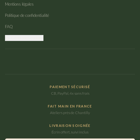
Mentions légales
Politique de confidentialité
FAQ
Gérer mes cookies
PAIEMENT SÉCURISÉ
CB, PayPal, 4x sans frais
FAIT MAIN EN FRANCE
Ateliers près de Chantilly
LIVRAISON SOIGNÉE
Écrin offert, suivi inclus