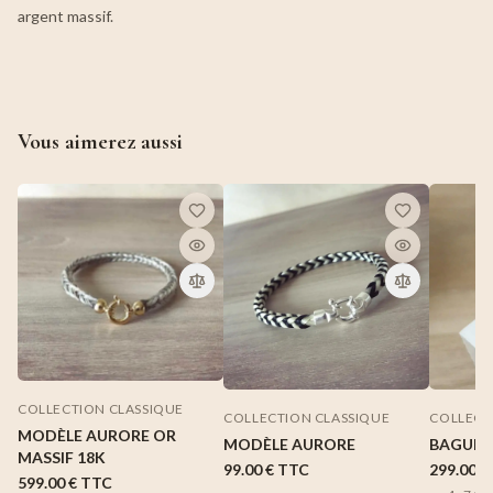
argent massif.
Vous aimerez aussi
COLLECTION CLASSIQUE
COLLECTION CLASSIQUE
COLLECT
MODÈLE AURORE OR
MODÈLE AURORE
BAGUE 
MASSIF 18K
99.00 €
TTC
299.00 €
599.00 €
TTC