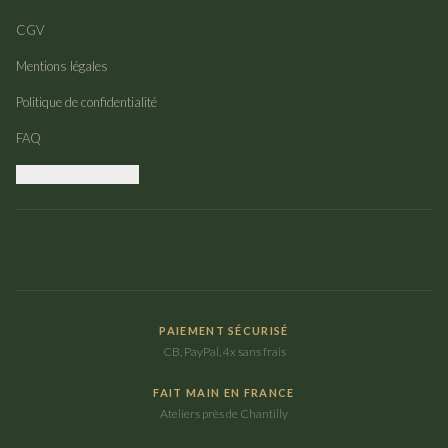
CGV
Mentions légales
Politique de confidentialité
FAQ
Gérer mes cookies
PAIEMENT SÉCURISÉ
CB, PayPal, 4x sans frais
FAIT MAIN EN FRANCE
Ateliers près de Chantilly