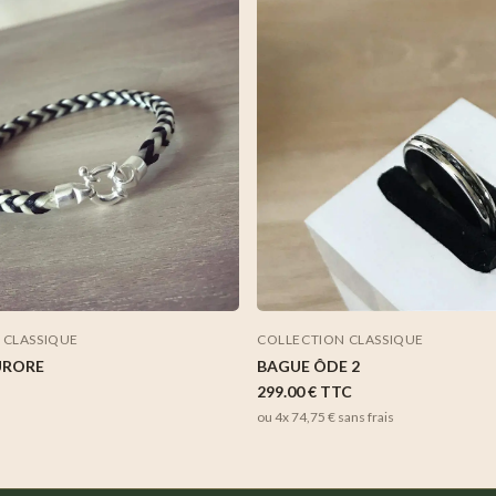
 CLASSIQUE
COLLECTION CLASSIQUE
URORE
BAGUE ÔDE 2
299.00 €
TTC
ou 4x
74,75 €
sans frais