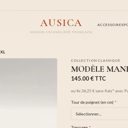
AUSICA
ACCESSOIRES
P
MAISON CRINNELIÈRE FRANÇAISE
 XL
COLLECTION CLASSIQUE
MODÈLE MANI
145.00 €
TTC
ou
4x
36,25 €
sans frais*
avec P
Tour de poignet (en cm)
*
Tressage
*