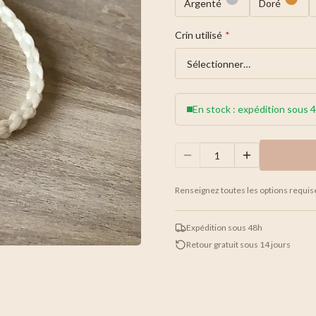
Argenté
Doré
Crin utilisé
*
En stock : expédition sous 
Renseignez toutes les options requis
Expédition sous 48h
Retour gratuit sous 14 jours