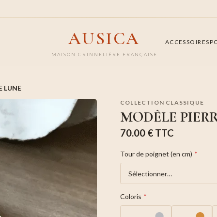
AUSICA
ACCESSOIRES
P
MAISON CRINNELIÈRE FRANÇAISE
E LUNE
COLLECTION CLASSIQUE
MODÈLE PIERR
70.00 €
TTC
Tour de poignet (en cm)
*
Coloris
*
●
●