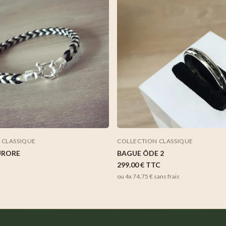
 CLASSIQUE
COLLECTION CLASSIQUE
URORE
BAGUE ÔDE 2
299.00 €
TTC
ou 4x
74,75 €
sans frais