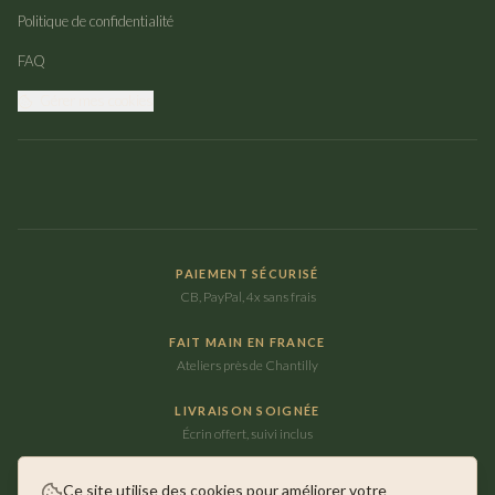
Politique de confidentialité
FAQ
Gérer mes cookies
PAIEMENT SÉCURISÉ
CB, PayPal, 4x sans frais
FAIT MAIN EN FRANCE
Ateliers près de Chantilly
LIVRAISON SOIGNÉE
Écrin offert, suivi inclus
Ce site utilise des cookies pour améliorer votre