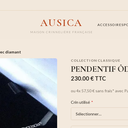
AUSICA
ACCESSOIRES
P
MAISON CRINNELIÈRE FRANÇAISE
vec diamant
COLLECTION CLASSIQUE
PENDENTIF Ô
230.00 €
TTC
ou
4x
57,50 €
sans frais*
avec P
Crin utilisé
*