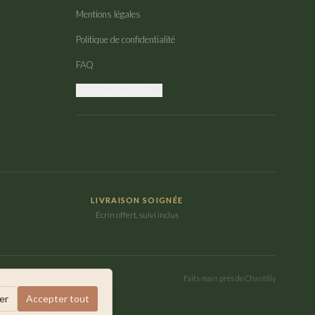
Mentions légales
Politique de confidentialité
FAQ
Gérer mes cookies
LIVRAISON SOIGNÉE
Écrin offert, suivi inclus
Faits main près de Chantilly
er
Accepter tout