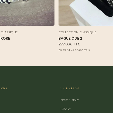
 CLASSIQUE
COLLECTION CLASSIQUE
URORE
BAGUE ÔDE 2
299.00 €
TTC
ou 4x
74,75 €
sans frais
IONS
LA MAISON
Notre histoire
L'Atelier