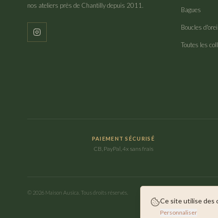
nos ateliers près de Chantilly depuis 2011.
Bagues
Boucles d'orei
Toutes les col
PAIEMENT SÉCURISÉ
CB, PayPal, 4x sans frais
©
2026
Maison Ausica. Tous droits réservés.
Ce site utilise des
Personnaliser