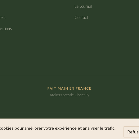
Le Journal
lles
Contact
lections
FAIT MAIN EN FRANCE
Ateliers près de Chantilly
 cookies pour améliorer votre expérience et analyser le trafic.
Refus