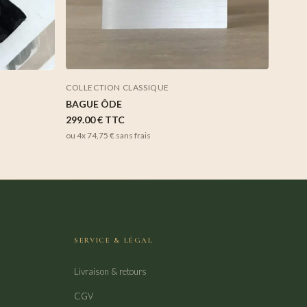
COLLECTION CLASSIQUE
BAGUE ÔDE
299.00 €
TTC
ou 4x
74,75 €
sans frais
SERVICE & LÉGAL
Livraison & retours
CGV