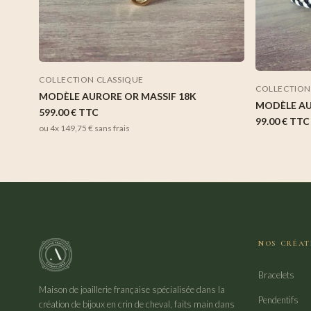
COLLECTION CLASSIQUE
COLLECTION
MODÈLE AURORE OR MASSIF 18K
MODÈLE A
599.00 €
TTC
99.00 €
TTC
ou 4x
149,75 €
sans frais
NOS CRÉAT
Bracelets
Maison de joaillerie française spécialisée dans la
Pendentifs
création de bijoux en crin de cheval, faits main dans