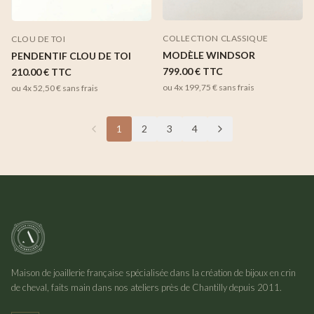
COLLECTION CLASSIQUE
CLOU DE TOI
MODÈLE WINDSOR
PENDENTIF CLOU DE TOI
799.00 €
TTC
210.00 €
TTC
ou 4x
199,75 €
sans frais
ou 4x
52,50 €
sans frais
1
2
3
4
Maison de joaillerie française spécialisée dans la création de bijoux en crin
de cheval, faits main dans nos ateliers près de Chantilly depuis 2011.