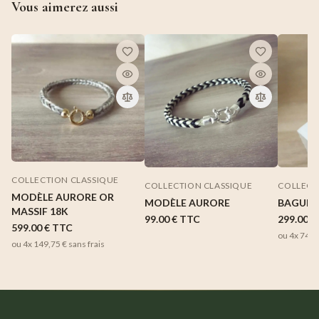
Vous aimerez aussi
COLLECTION CLASSIQUE
COLLECTION CLASSIQUE
COLLECT
MODÈLE AURORE OR
MODÈLE AURORE
BAGUE 
MASSIF 18K
99.00 €
TTC
299.00 €
599.00 €
TTC
ou 4x
74,7
ou 4x
149,75 €
sans frais