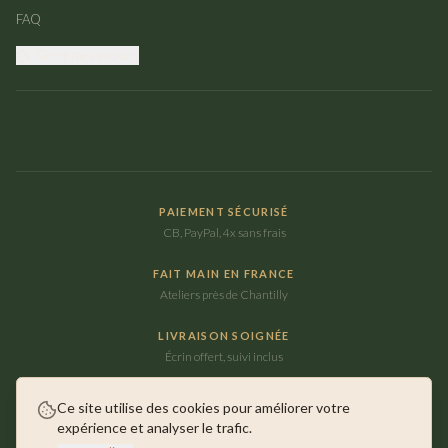
FAQ
Gérer mes cookies
PAIEMENT SÉCURISÉ
CB, PayPal, 4x sans frais
FAIT MAIN EN FRANCE
Ateliers près de Chantilly
LIVRAISON SOIGNÉE
Écrin offert, suivi inclus
Ce site utilise des cookies pour améliorer votre
expérience et analyser le trafic.
©
2026
Maison Ausica. Tous droits réservés.